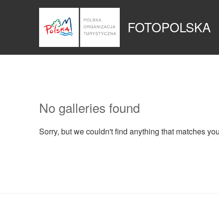
Przejdź
Panel zarządzania plikami cookies
do
FOTOPOLSKA
treści
No galleries found
Sorry, but we couldn't find anything that matches yo