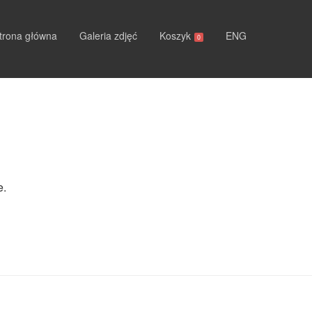
trona główna
Galeria zdjęć
Koszyk
ENG
0
e.