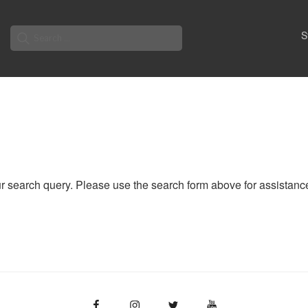
Search
S
for:
ur search query. Please use the search form above for assistanc