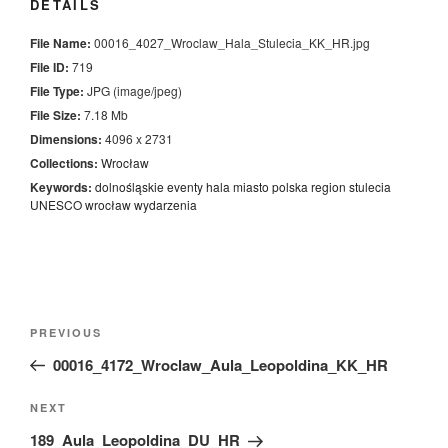
DETAILS
File Name:
00016_4027_Wroclaw_Hala_Stulecia_KK_HR.jpg
File ID:
719
File Type:
JPG (image/jpeg)
File Size:
7.18 Mb
Dimensions:
4096 x 2731
Collections:
Wrocław
Keywords:
dolnośląskie
eventy
hala
miasto
polska
region
stulecia
UNESCO
wrocław
wydarzenia
Nawigacja
Previous
PREVIOUS
wpisu
Post
00016_4172_Wroclaw_Aula_Leopoldina_KK_HR
Next
NEXT
Post
189_Aula_Leopoldina_DU_HR