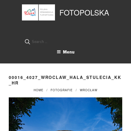
Przejdź
Panel zarządzania plikami cookies
do
FOTOPOLSKA
treści
Search
for:
Menu
00016_4027_WROCLAW_HALA_STULECIA_KK
_HR
HOME
FOTOGRAFIE
WROCŁAW