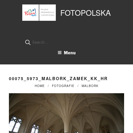
Przejdź
Panel zarządzania plikami cookies
do
FOTOPOLSKA
treści
Search
for:
Menu
00075_5973_MALBORK_ZAMEK_KK_HR
HOME
FOTOGRAFIE
MALBORK