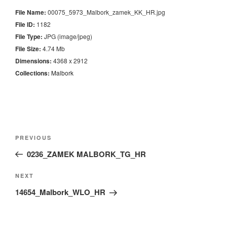
File Name:
00075_5973_Malbork_zamek_KK_HR.jpg
File ID:
1182
File Type:
JPG (image/jpeg)
File Size:
4.74 Mb
Dimensions:
4368 x 2912
Collections:
Malbork
Nawigacja
Previous
PREVIOUS
wpisu
Post
0236_ZAMEK MALBORK_TG_HR
Next
NEXT
Post
14654_Malbork_WLO_HR