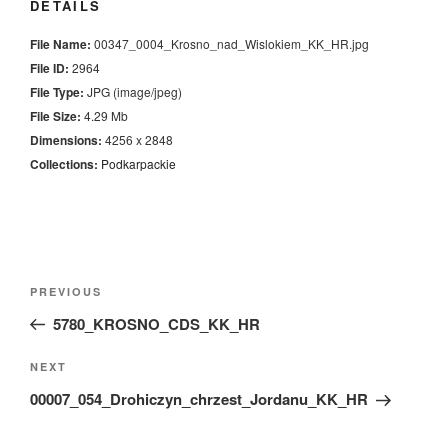
DETAILS
File Name:
00347_0004_Krosno_nad_Wislokiem_KK_HR.jpg
File ID:
2964
File Type:
JPG (image/jpeg)
File Size:
4.29 Mb
Dimensions:
4256 x 2848
Collections:
Podkarpackie
Nawigacja
Previous
PREVIOUS
wpisu
Post
5780_KROSNO_CDS_KK_HR
Next
NEXT
Post
00007_054_Drohiczyn_chrzest_Jordanu_KK_HR