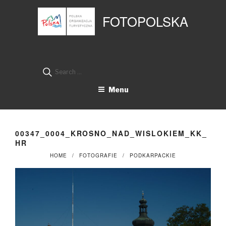
Przejdź
Panel zarządzania plikami cookies
do
FOTOPOLSKA
treści
Search
for:
Menu
00347_0004_KROSNO_NAD_WISLOKIEM_KK_
HR
HOME
FOTOGRAFIE
PODKARPACKIE