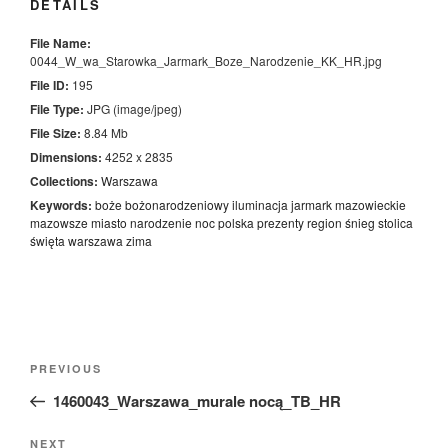
DETAILS
File Name:
0044_W_wa_Starowka_Jarmark_Boze_Narodzenie_KK_HR.jpg
File ID:
195
File Type:
JPG (image/jpeg)
File Size:
8.84 Mb
Dimensions:
4252 x 2835
Collections:
Warszawa
Keywords:
boże
bożonarodzeniowy
iluminacja
jarmark
mazowieckie
mazowsze
miasto
narodzenie
noc
polska
prezenty
region
śnieg
stolica
święta
warszawa
zima
Nawigacja
Previous
PREVIOUS
wpisu
Post
1460043_Warszawa_murale nocą_TB_HR
Next
NEXT