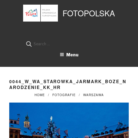
Przejdź
Panel zarządzania plikami cookies
do
FOTOPOLSKA
treści
Search
for:
Menu
0044_W_WA_STAROWKA_JARMARK_BOZE_N
ARODZENIE_KK_HR
HOME
FOTOGRAFIE
WARSZAWA