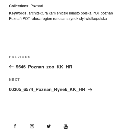
Collections:
Poznań
Keywords:
architektura
kamieniczki
miasto
polska
POT
poznań
Poznań POT
ratusz
region
renesans
rynek
styl
wielkopolska
Nawigacja
Previous
PREVIOUS
wpisu
Post
9646_Poznan_zoo_KK_HR
Next
NEXT
Post
00305_6574_Poznan_Rynek_KK_HR