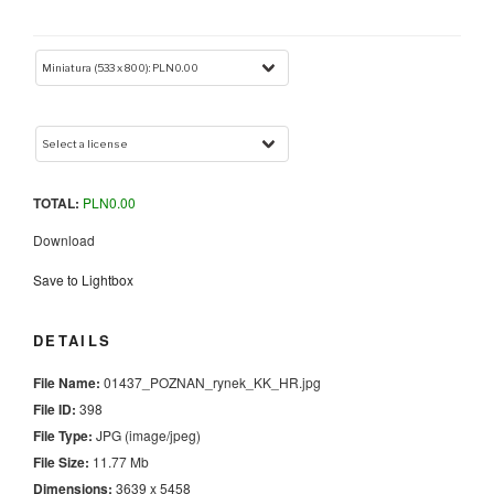
TOTAL:
PLN
0.00
Download
Save to Lightbox
DETAILS
File Name:
01437_POZNAN_rynek_KK_HR.jpg
File ID:
398
File Type:
JPG (image/jpeg)
File Size:
11.77 Mb
Dimensions:
3639 x 5458