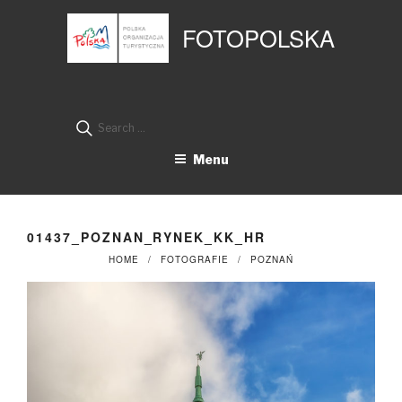
Przejdź
Panel zarządzania plikami cookies
do
FOTOPOLSKA
treści
Search
for:
Menu
01437_POZNAN_RYNEK_KK_HR
HOME
FOTOGRAFIE
POZNAŃ