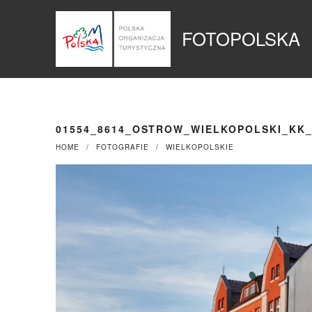
Przejdź
Panel zarządzania plikami cookies
do
FOTOPOLSKA
treści
01554_8614_OSTROW_WIELKOPOLSKI_KK
HOME
FOTOGRAFIE
WIELKOPOLSKIE