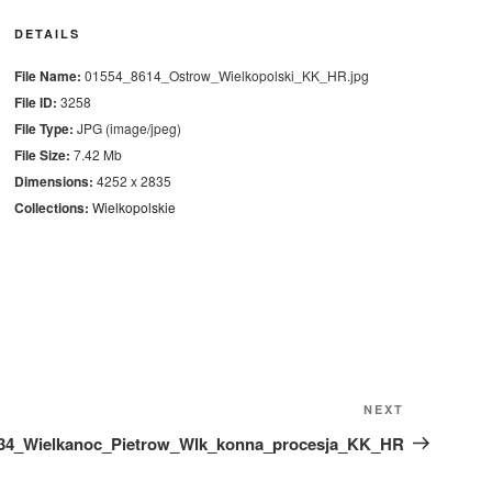
DETAILS
File Name:
01554_8614_Ostrow_Wielkopolski_KK_HR.jpg
File ID:
3258
File Type:
JPG (image/jpeg)
File Size:
7.42 Mb
Dimensions:
4252 x 2835
Collections:
Wielkopolskie
Next
NEXT
Post
34_Wielkanoc_Pietrow_Wlk_konna_procesja_KK_HR