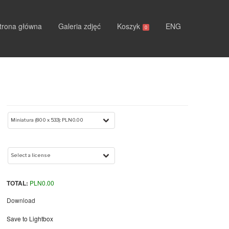
trona główna
Galeria zdjęć
Koszyk
ENG
0
TOTAL:
PLN
0.00
Download
Save to Lightbox