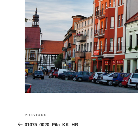
Nawigacja
Previous
PREVIOUS
wpisu
Post
01075_0020_Pila_KK_HR