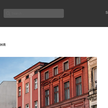
Search
S
for:
_HR