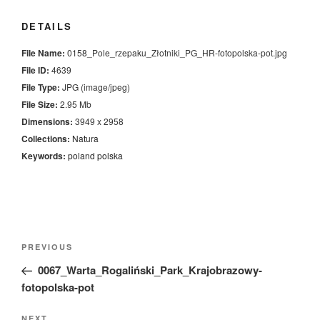
DETAILS
File Name:
0158_Pole_rzepaku_Złotniki_PG_HR-fotopolska-pot.jpg
File ID:
4639
File Type:
JPG (image/jpeg)
File Size:
2.95 Mb
Dimensions:
3949 x 2958
Collections:
Natura
Keywords:
poland
polska
Nawigacja
Previous
PREVIOUS
wpisu
Post
0067_Warta_Rogaliński_Park_Krajobrazowy-
fotopolska-pot
Next
NEXT