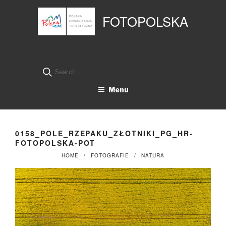
Przejdź
Panel zarządzania plikami cookies
do
FOTOPOLSKA
treści
Search
for:
Menu
0158_POLE_RZEPAKU_ZŁOTNIKI_PG_HR-
FOTOPOLSKA-POT
HOME
FOTOGRAFIE
NATURA