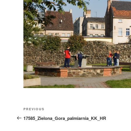
Nawigacja
Previous
PREVIOUS
wpisu
Post
17585_Zielona_Gora_palmiarnia_KK_HR