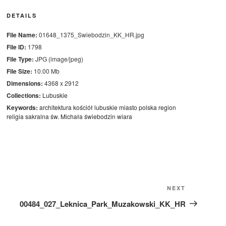
DETAILS
File Name:
01648_1375_Swiebodzin_KK_HR.jpg
File ID:
1798
File Type:
JPG (image/jpeg)
File Size:
10.00 Mb
Dimensions:
4368 x 2912
Collections:
Lubuskie
Keywords:
architektura
kościół
lubuskie
miasto
polska
region
religia
sakralna
św. Michała
świebodzin
wiara
Next
NEXT
Post
00484_027_Leknica_Park_Muzakowski_KK_HR