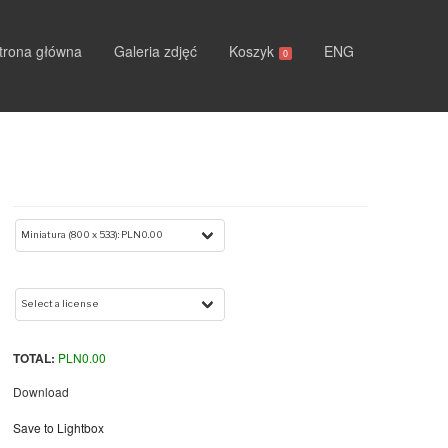
trona główna
Galeria zdjęć
Koszyk
ENG
0
TOTAL:
PLN
0.00
Download
Save to Lightbox