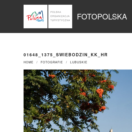
Przejdź
Panel zarządzania plikami cookies
do
FOTOPOLSKA
treści
01648_1375_SWIEBODZIN_KK_HR
HOME
FOTOGRAFIE
LUBUSKIE