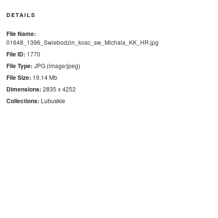
DETAILS
File Name:
01648_1396_Swiebodzin_kosc_sw_Michala_KK_HR.jpg
File ID:
1770
File Type:
JPG (image/jpeg)
File Size:
19.14 Mb
Dimensions:
2835 x 4252
Collections:
Lubuskie