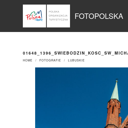
Przejdź
Panel zarządzania plikami cookies
do
FOTOPOLSKA
treści
01648_1396_SWIEBODZIN_KOSC_SW_MIC
HOME
FOTOGRAFIE
LUBUSKIE