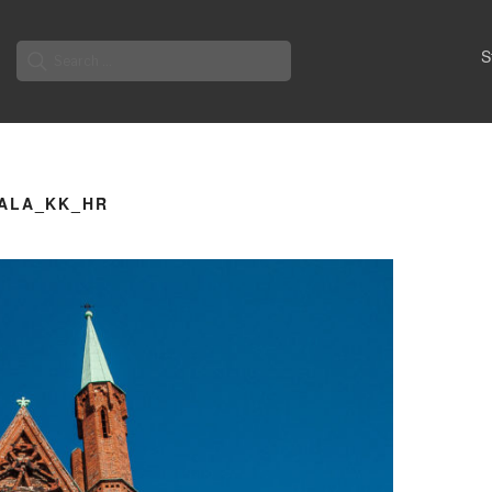
Search
S
for:
HALA_KK_HR