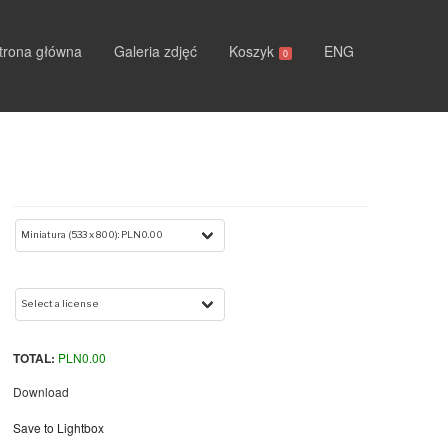
trona główna
Galeria zdjęć
Koszyk
ENG
0
TOTAL:
PLN
0.00
Download
Save to Lightbox