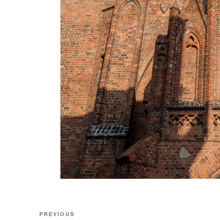
Nawigacja
Previous
PREVIOUS