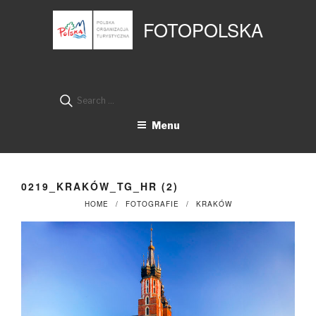
Przejdź
Panel zarządzania plikami cookies
do
FOTOPOLSKA
treści
Search
for:
Menu
0219_KRAKÓW_TG_HR (2)
HOME
FOTOGRAFIE
KRAKÓW