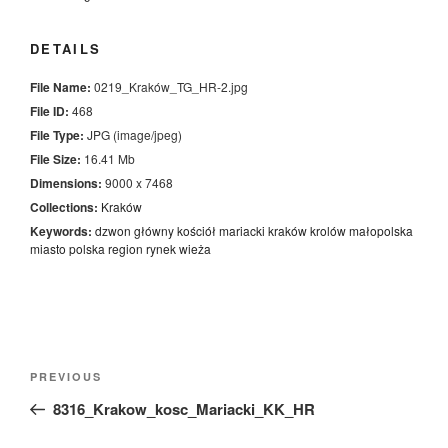
DETAILS
File Name:
0219_Kraków_TG_HR-2.jpg
File ID:
468
File Type:
JPG (image/jpeg)
File Size:
16.41 Mb
Dimensions:
9000 x 7468
Collections:
Kraków
Keywords:
dzwon
główny
kościół mariacki
kraków
krolów
małopolska
miasto
polska
region
rynek
wieża
Nawigacja
Previous
PREVIOUS
wpisu
Post
8316_Krakow_kosc_Mariacki_KK_HR