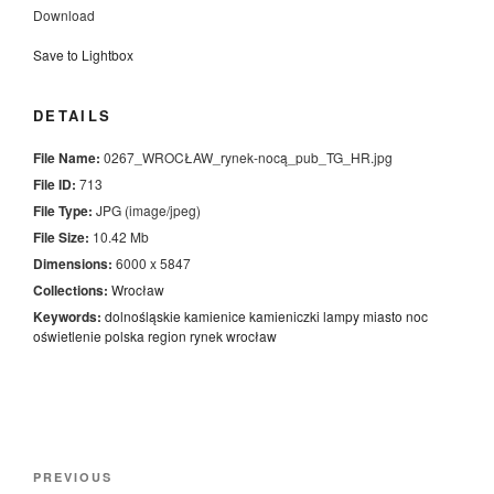
Download
Save to Lightbox
DETAILS
File Name:
0267_WROCŁAW_rynek-nocą_pub_TG_HR.jpg
File ID:
713
File Type:
JPG (image/jpeg)
File Size:
10.42 Mb
Dimensions:
6000 x 5847
Collections:
Wrocław
Keywords:
dolnośląskie
kamienice
kamieniczki
lampy
miasto
noc
oświetlenie
polska
region
rynek
wrocław
Nawigacja
Previous
PREVIOUS