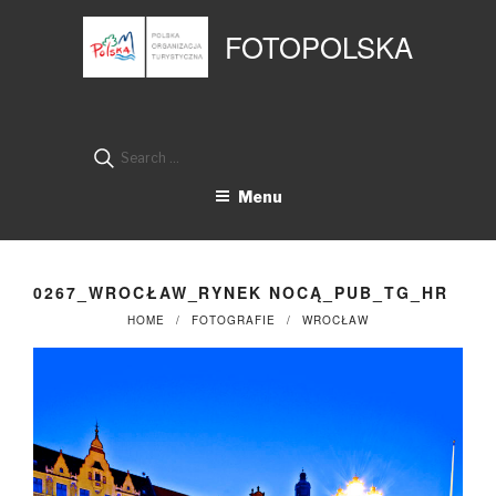
Przejdź
Panel zarządzania plikami cookies
do
FOTOPOLSKA
treści
Search
for:
Menu
0267_WROCŁAW_RYNEK NOCĄ_PUB_TG_HR
HOME
FOTOGRAFIE
WROCŁAW