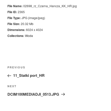
File Name:
02698_rz_Czarna_Hancza_KK_HR.jpg
File ID:
2365
File Type:
JPG (image/jpeg)
File Size:
20.32 Mb
Dimensions:
6024 x 4024
Collections:
Woda
Nawigacja
Previous
PREVIOUS
wpisu
Post
11_Statki port_HR
Next
NEXT
Post
DCIM100MEDIADJI_0513.JPG