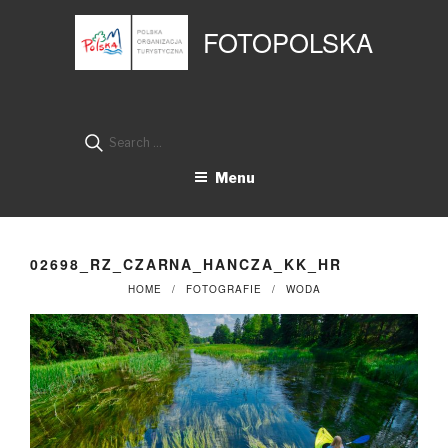
Przejdź
Panel zarządzania plikami cookies
do
FOTOPOLSKA
treści
Search
for:
Menu
02698_RZ_CZARNA_HANCZA_KK_HR
HOME
FOTOGRAFIE
WODA