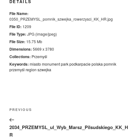
DETAILS
File Name:
0350_PRZEMYSL_pomnik_szwejka_rowerzysci_KK_HR.jpg
File ID:
1209
File Type:
JPG (image/jpeg)
File Size:
15.75 Mb
Dimensions:
5669 x 3780
Collections:
Przemyśl
Keywords:
miasto
monument
park
podkarpacie
polska
pomnik
przemyśl
region
szwejka
Nawigacja
Previous
PREVIOUS
wpisu
Post
2034_PRZEMYSL_ul_Wyb_Marsz_Pilsudskiego_KK_H
R