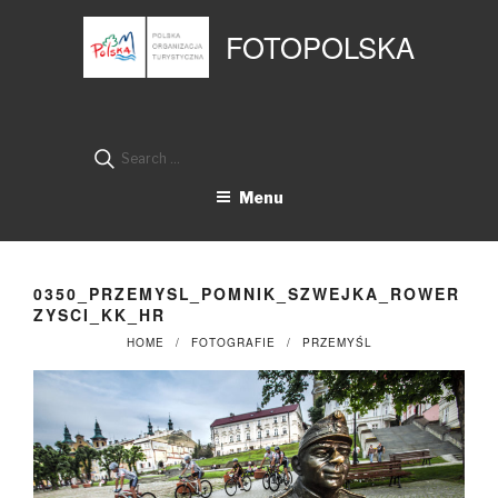
Przejdź
Panel zarządzania plikami cookies
do
FOTOPOLSKA
treści
Search
for:
Menu
0350_PRZEMYSL_POMNIK_SZWEJKA_ROWER
ZYSCI_KK_HR
HOME
FOTOGRAFIE
PRZEMYŚL