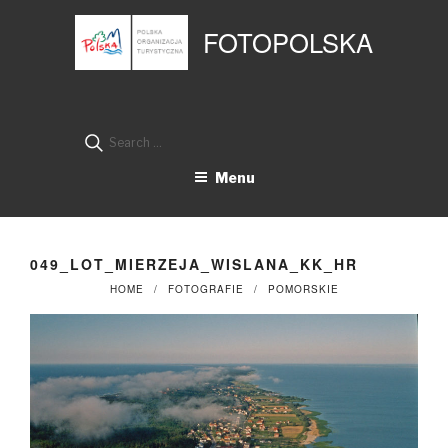
Przejdź
Panel zarządzania plikami cookies
do
FOTOPOLSKA
treści
Search
for:
Menu
049_LOT_MIERZEJA_WISLANA_KK_HR
HOME
FOTOGRAFIE
POMORSKIE