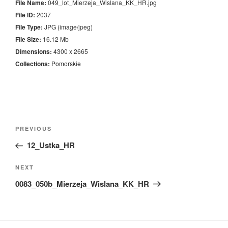
File Name:
049_lot_Mierzeja_Wislana_KK_HR.jpg
File ID:
2037
File Type:
JPG (image/jpeg)
File Size:
16.12 Mb
Dimensions:
4300 x 2665
Collections:
Pomorskie
Nawigacja
Previous
PREVIOUS
wpisu
Post
12_Ustka_HR
Next
NEXT
Post
0083_050b_Mierzeja_Wislana_KK_HR