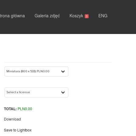
trona główna
Galeria zdjęć
Koszyk
ENG
0
TOTAL:
PLN
0.00
Download
Save to Lightbox