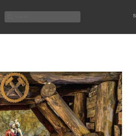
Search
S
for: