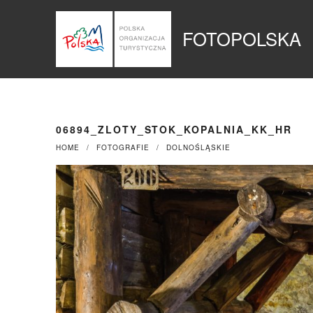
Przejdź
Panel zarządzania plikami cookies
do
FOTOPOLSKA
treści
06894_ZLOTY_STOK_KOPALNIA_KK_HR
HOME
FOTOGRAFIE
DOLNOŚLĄSKIE