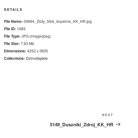
DETAILS
File Name:
06894_Zloty_Stok_kopalnia_KK_HR.jpg
File ID:
1683
File Type:
JPG (image/jpeg)
File Size:
7.93 Mb
Dimensions:
4252 x 2835
Collections:
Dolnośląskie
Next
NEXT
Post
5149_Duszniki_Zdroj_KK_HR