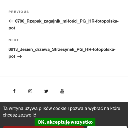
Nawigacja
Previous
PREVIOUS
wpisu
Post
0786_Rzepak_zagajnik_miłości_PG_HR-fotopolska-
pot
Next
NEXT
Post
0913_Jesień_drzewa_Strzesynek_PG_HR-fotopolska-
pot
FotoPolska
Polska Organizacja Turystyczna, ul.
Ta witryna używa plików cookie i pozwala wybrać na które
Młynarska 42, VI piętro, 01-171 Warszawa
Polska
tel.: +
chcesz zezwolić
(48 22) 536 70 70
OK, akceptuję wszystko
pot@pot.gov.pl | www.pot.gov.pl | www.polska.travel