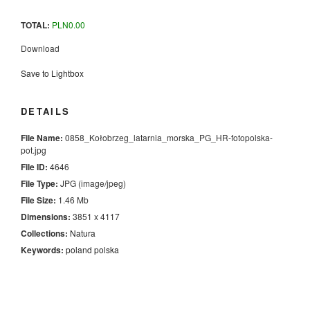
TOTAL:
PLN
0.00
Download
Save to Lightbox
DETAILS
File Name:
0858_Kołobrzeg_latarnia_morska_PG_HR-fotopolska-
pot.jpg
File ID:
4646
File Type:
JPG (image/jpeg)
File Size:
1.46 Mb
Dimensions:
3851 x 4117
Collections:
Natura
Keywords:
poland
polska