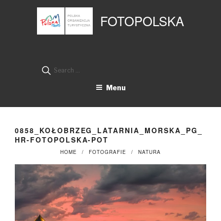
Przejdź
Panel zarządzania plikami cookies
do
FOTOPOLSKA
treści
Search
for:
Menu
0858_KOŁOBRZEG_LATARNIA_MORSKA_PG_
HR-FOTOPOLSKA-POT
HOME
FOTOGRAFIE
NATURA