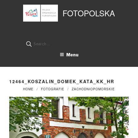
Przejdź
Panel zarządzania plikami cookies
do
FOTOPOLSKA
treści
Search
for:
Menu
12464_KOSZALIN_DOMEK_KATA_KK_HR
HOME
FOTOGRAFIE
ZACHODNIOPOMORSKIE