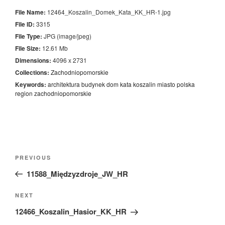
File Name:
12464_Koszalin_Domek_Kata_KK_HR-1.jpg
File ID:
3315
File Type:
JPG (image/jpeg)
File Size:
12.61 Mb
Dimensions:
4096 x 2731
Collections:
Zachodniopomorskie
Keywords:
architektura
budynek
dom
kata
koszalin
miasto
polska
region
zachodniopomorskie
Nawigacja
Previous
PREVIOUS
wpisu
Post
11588_Międzyzdroje_JW_HR
Next
NEXT
Post
12466_Koszalin_Hasior_KK_HR