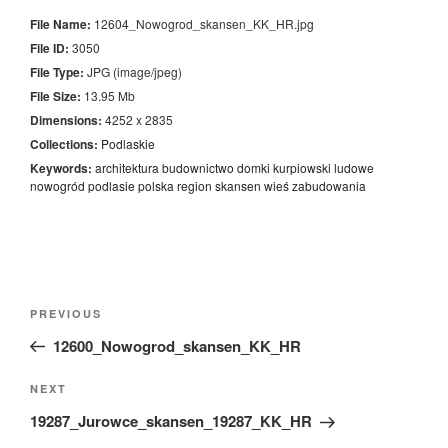
File Name:
12604_Nowogrod_skansen_KK_HR.jpg
File ID:
3050
File Type:
JPG (image/jpeg)
File Size:
13.95 Mb
Dimensions:
4252 x 2835
Collections:
Podlaskie
Keywords:
architektura
budownictwo
domki
kurpiowski
ludowe
nowogród
podlasie
polska
region
skansen
wieś
zabudowania
Nawigacja
Previous
PREVIOUS
wpisu
Post
12600_Nowogrod_skansen_KK_HR
Next
NEXT
Post
19287_Jurowce_skansen_19287_KK_HR