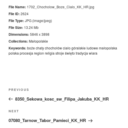
File Name:
1702_Chocholow_Boze_Cialo_KK_HR.jpg
File ID:
2624
File Type:
JPG (image/jpeg)
File Size:
13.24 Mb
Dimensions:
5846 x 3898
Collections:
Małopolskie
Keywords:
boże
chaty
chochołów
ciało
góralskie
ludowe
małopolska
polska
procesja
region
religia
stroje
święto
tradycja
wiara
Nawigacja
Previous
PREVIOUS
wpisu
Post
8350_Sekowa_kosc_sw_Filipa_Jakuba_KK_HR
Next
NEXT
Post
07080_Tarnow_Tabor_Pamieci_KK_HR