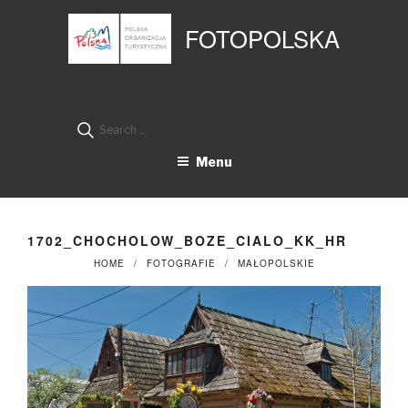
Przejdź
Panel zarządzania plikami cookies
do
FOTOPOLSKA
treści
Search
for:
Menu
1702_CHOCHOLOW_BOZE_CIALO_KK_HR
HOME
FOTOGRAFIE
MAŁOPOLSKIE