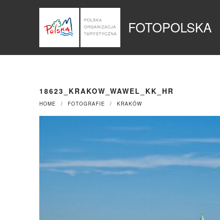
Przejdź
Panel zarządzania plikami cookies
do
FOTOPOLSKA
treści
18623_KRAKOW_WAWEL_KK_HR
HOME
FOTOGRAFIE
KRAKÓW