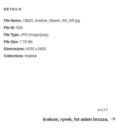
DETAILS
File Name:
18623_Krakow_Wawel_KK_HR.jpg
File ID:
528
File Type:
JPG (image/jpeg)
File Size:
7.78 Mb
Dimensions:
4252 x 2835
Collections:
Kraków
Next
NEXT
Post
krakow, rynek, fot adam brzoza,