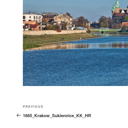
Nawigacja
Previous
PREVIOUS
wpisu
Post
1665_Krakow_Sukiennice_KK_HR