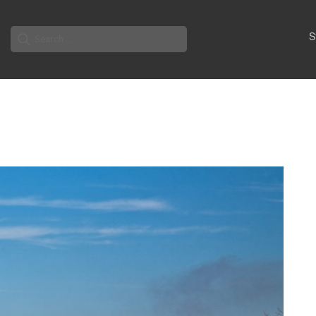
Search
S
for: