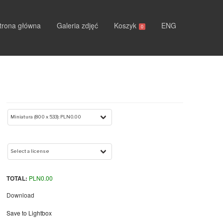
trona główna
Galeria zdjęć
Koszyk
ENG
0
TOTAL:
PLN
0.00
Download
Save to Lightbox