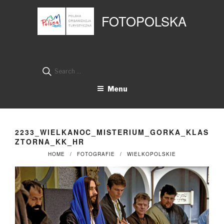
Przejdź
Panel zarządzania plikami cookies
do
FOTOPOLSKA
treści
Search
for:
Menu
2233_WIELKANOC_MISTERIUM_GORKA_KLAS
ZTORNA_KK_HR
HOME
FOTOGRAFIE
WIELKOPOLSKIE