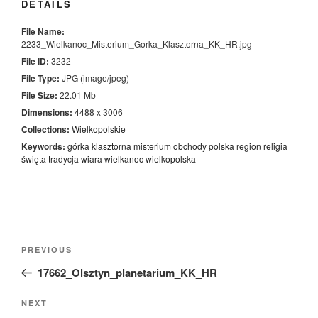
DETAILS
File Name:
2233_Wielkanoc_Misterium_Gorka_Klasztorna_KK_HR.jpg
File ID:
3232
File Type:
JPG (image/jpeg)
File Size:
22.01 Mb
Dimensions:
4488 x 3006
Collections:
Wielkopolskie
Keywords:
górka
klasztorna
misterium
obchody
polska
region
religia
święta
tradycja
wiara
wielkanoc
wielkopolska
Nawigacja
Previous
PREVIOUS
wpisu
Post
17662_Olsztyn_planetarium_KK_HR
Next
NEXT