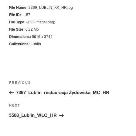
File Name:
2369_LUBLIN_KK_HR.jpg
File ID:
1157
File Type:
JPG (image/jpeg)
File Size:
6.32 Mb
Dimensions:
5616 x 3744
Collections:
Lublin
Nawigacja
Previous
PREVIOUS
wpisu
Post
7367_Lublin_restauracja Żydowska_MC_HR
Next
NEXT
Post
5508_Lublin_WLO_HR