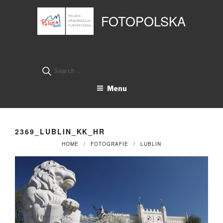
Przejdź
Panel zarządzania plikami cookies
do
FOTOPOLSKA
treści
Search
for:
Menu
2369_LUBLIN_KK_HR
HOME
FOTOGRAFIE
LUBLIN