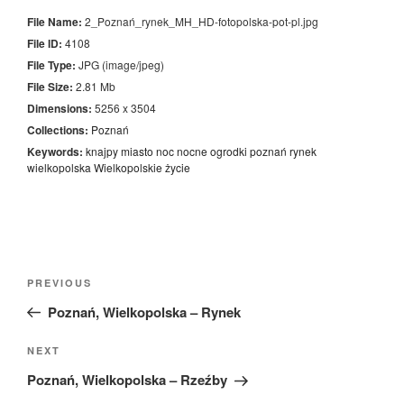
File Name:
2_Poznań_rynek_MH_HD-fotopolska-pot-pl.jpg
File ID:
4108
File Type:
JPG (image/jpeg)
File Size:
2.81 Mb
Dimensions:
5256 x 3504
Collections:
Poznań
Keywords:
knajpy
miasto
noc
nocne
ogrodki
poznań
rynek
wielkopolska
Wielkopolskie
życie
Nawigacja
Previous
PREVIOUS
wpisu
Post
Poznań, Wielkopolska – Rynek
Next
NEXT
Post
Poznań, Wielkopolska – Rzeźby