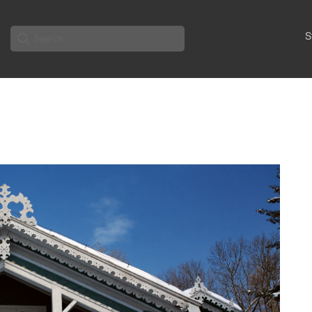
Search
S
for: