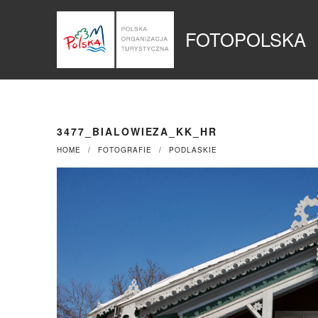
Przejdź
Panel zarządzania plikami cookies
do
FOTOPOLSKA
treści
3477_BIALOWIEZA_KK_HR
HOME
FOTOGRAFIE
PODLASKIE