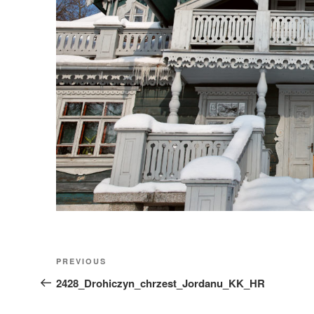
Nawigacja
Previous
PREVIOUS
wpisu
Post
2428_Drohiczyn_chrzest_Jordanu_KK_HR