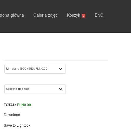
trona główna
Galeria zdjęć
Koszyk
ENG
0
TOTAL:
PLN
0.00
Download
Save to Lightbox