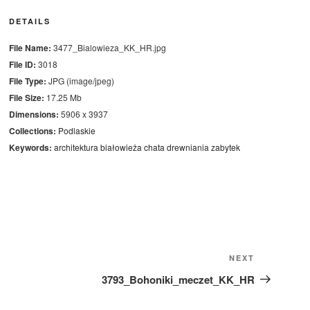
DETAILS
File Name:
3477_Bialowieza_KK_HR.jpg
File ID:
3018
File Type:
JPG (image/jpeg)
File Size:
17.25 Mb
Dimensions:
5906 x 3937
Collections:
Podlaskie
Keywords:
architektura
białowieża
chata
drewniania
zabytek
Next
NEXT
Post
3793_Bohoniki_meczet_KK_HR