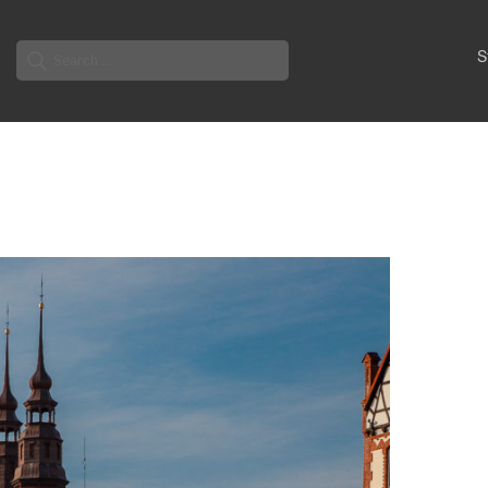
Search
S
for: