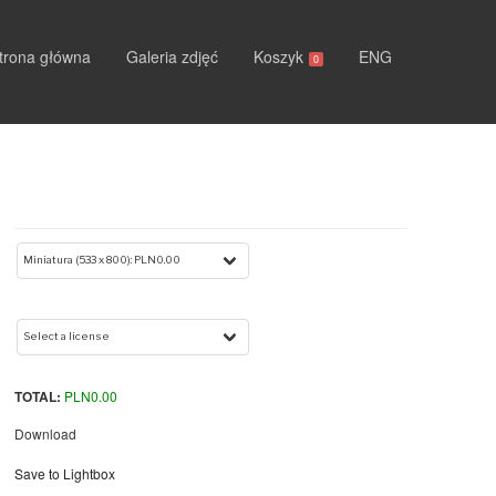
trona główna
Galeria zdjęć
Koszyk
ENG
0
TOTAL:
PLN
0.00
Download
Save to Lightbox