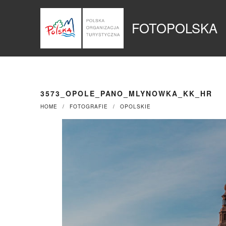
Przejdź
Panel zarządzania plikami cookies
do
FOTOPOLSKA
treści
3573_OPOLE_PANO_MLYNOWKA_KK_HR
HOME
FOTOGRAFIE
OPOLSKIE