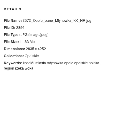
DETAILS
File Name:
3573_Opole_pano_Mlynowka_KK_HR.jpg
File ID:
2856
File Type:
JPG (image/jpeg)
File Size:
11.63 Mb
Dimensions:
2835 x 4252
Collections:
Opolskie
Keywords:
kościół
miasta
młynówka
opole
opolskie
polska
region
rzeka
woka