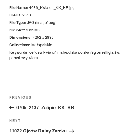
File Name:
4086_Kwiaton_KK_HR.jpg
File ID:
2640
File Type:
JPG (image/jpeg)
File Size:
9.66 Mb
Dimensions:
4252 x 2835
Collections:
Małopolskie
Keywords:
cerkiew
kwiatoń
małopolska
polska
region
relligia
św.
paraskewy
wiara
Nawigacja
Previous
PREVIOUS
wpisu
Post
0705_2137_Zalipie_KK_HR
Next
NEXT
Post
11022 Ojców Ruiny Zamku