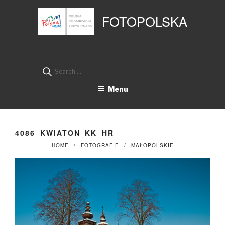
Przejdź
Panel zarządzania plikami cookies
do
FOTOPOLSKA
treści
Search
for:
Menu
4086_KWIATON_KK_HR
HOME
FOTOGRAFIE
MAŁOPOLSKIE