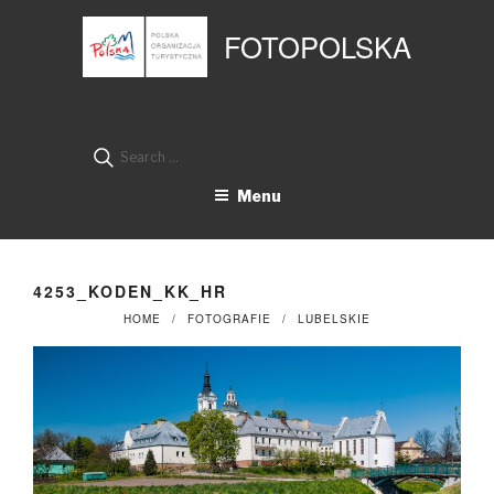
Przejdź
Panel zarządzania plikami cookies
do
FOTOPOLSKA
treści
Search
for:
Menu
4253_KODEN_KK_HR
HOME
FOTOGRAFIE
LUBELSKIE