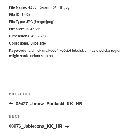
File Name:
4253_Koden_KK_HR.jpg
File ID:
1435
File Type:
JPG (image/jpeg)
File Size:
10.47 Mb
Dimensions:
4252 x 2835
Collections:
Lubelskie
Keywords:
architektura
kodeń
kościół
lubelskie
miasto
polska
region
religia
sanktuarium
skralna
Nawigacja
Previous
PREVIOUS
wpisu
Post
09427_Janow_Podlaski_KK_HR
Next
NEXT
Post
00976_Jableczna_KK_HR