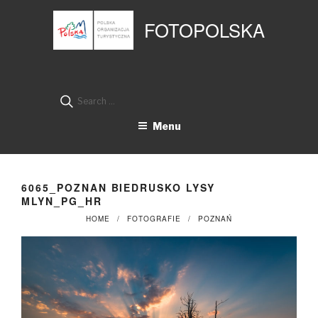
Przejdź
Panel zarządzania plikami cookies
do
FOTOPOLSKA
treści
Search
for:
Menu
6065_POZNAN BIEDRUSKO LYSY
MLYN_PG_HR
HOME
FOTOGRAFIE
POZNAŃ