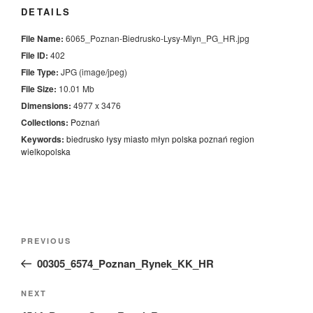
DETAILS
File Name:
6065_Poznan-Biedrusko-Lysy-Mlyn_PG_HR.jpg
File ID:
402
File Type:
JPG (image/jpeg)
File Size:
10.01 Mb
Dimensions:
4977 x 3476
Collections:
Poznań
Keywords:
biedrusko
łysy
miasto
młyn
polska
poznań
region
wielkopolska
Nawigacja
Previous
PREVIOUS
wpisu
Post
00305_6574_Poznan_Rynek_KK_HR
Next
NEXT
Post