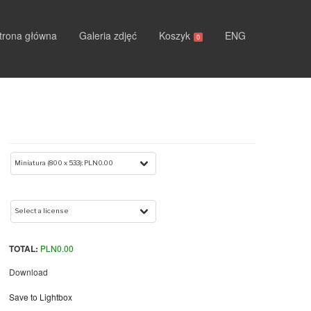
trona główna
Galeria zdjęć
Koszyk
ENG
0
TOTAL:
PLN
0.00
Download
Save to Lightbox