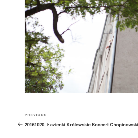
Nawigacja
Previous
PREVIOUS
wpisu
Post
20161020_Łazienki Królewskie Koncert Chopinows