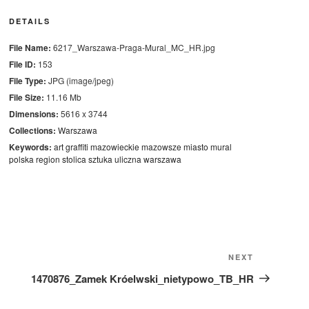
DETAILS
File Name:
6217_Warszawa-Praga-Mural_MC_HR.jpg
File ID:
153
File Type:
JPG (image/jpeg)
File Size:
11.16 Mb
Dimensions:
5616 x 3744
Collections:
Warszawa
Keywords:
art
graffiti
mazowieckie
mazowsze
miasto
mural
polska
region
stolica
sztuka
uliczna
warszawa
Next
NEXT
Post
1470876_Zamek Króelwski_nietypowo_TB_HR