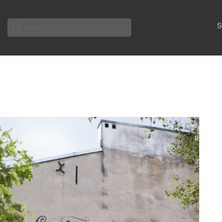
Search
S
for: