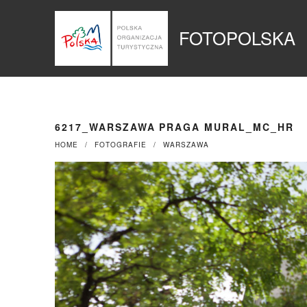
Przejdź
Panel zarządzania plikami cookies
do
FOTOPOLSKA
treści
6217_WARSZAWA PRAGA MURAL_MC_HR
HOME
FOTOGRAFIE
WARSZAWA