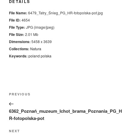
DETAILS
File Name:
6479_Tatry_Śnieg_PG_HR-fotopolska-pot.jpg
File ID:
4654
File Type:
JPG (image/jpeg)
File Size:
2.01 Mb
Dimensions:
5458 x 3639
Collections:
Natura
Keywords:
poland
polska
Nawigacja
Previous
PREVIOUS
wpisu
Post
6362_Poznań_muzeum_Ichot_brama_Poznania_PG_H
R-fotopolska-pot
Next
NEXT