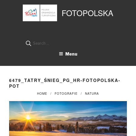
Przejdź
Panel zarządzania plikami cookies
do
FOTOPOLSKA
treści
Search
for:
Menu
6479_TATRY_ŚNIEG_PG_HR-FOTOPOLSKA-
POT
HOME
FOTOGRAFIE
NATURA