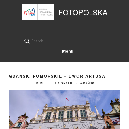
Przejdź
Panel zarządzania plikami cookies
do
FOTOPOLSKA
treści
Search
for:
Menu
GDAŃSK, POMORSKIE – DWÓR ARTUSA
HOME
FOTOGRAFIE
GDAŃSK