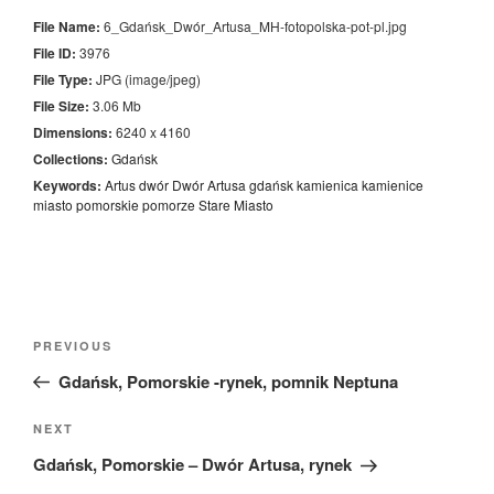
File Name:
6_Gdańsk_Dwór_Artusa_MH-fotopolska-pot-pl.jpg
File ID:
3976
File Type:
JPG (image/jpeg)
File Size:
3.06 Mb
Dimensions:
6240 x 4160
Collections:
Gdańsk
Keywords:
Artus
dwór
Dwór Artusa
gdańsk
kamienica
kamienice
miasto
pomorskie
pomorze
Stare Miasto
Nawigacja
Previous
PREVIOUS
wpisu
Post
Gdańsk, Pomorskie -rynek, pomnik Neptuna
Next
NEXT
Post
Gdańsk, Pomorskie – Dwór Artusa, rynek