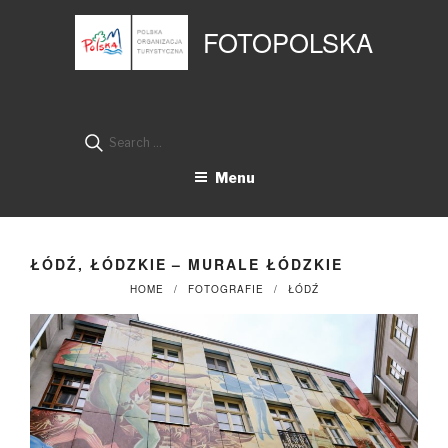
Przejdź
Panel zarządzania plikami cookies
do
FOTOPOLSKA
treści
Search
for:
Menu
ŁÓDŹ, ŁÓDZKIE – MURALE ŁÓDZKIE
HOME
FOTOGRAFIE
ŁÓDŹ