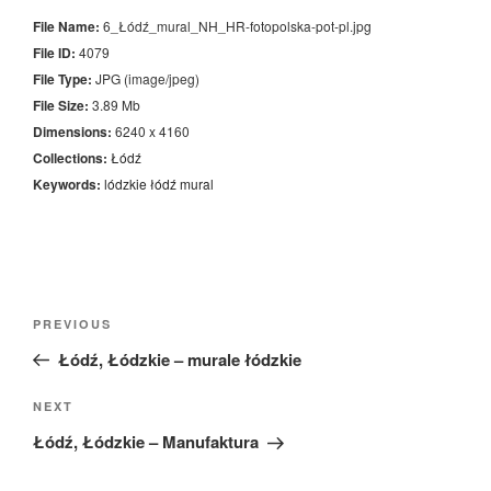
File Name:
6_Łódź_mural_NH_HR-fotopolska-pot-pl.jpg
File ID:
4079
File Type:
JPG (image/jpeg)
File Size:
3.89 Mb
Dimensions:
6240 x 4160
Collections:
Łódź
Keywords:
lódzkie
łódź
mural
Nawigacja
Previous
PREVIOUS
wpisu
Post
Łódź, Łódzkie – murale łódzkie
Next
NEXT
Post
Łódź, Łódzkie – Manufaktura