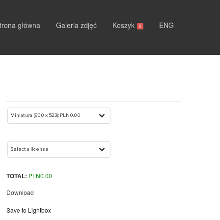
trona główna
Galeria zdjęć
Koszyk
ENG
0
TOTAL:
PLN
0.00
Download
Save to Lightbox