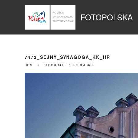
Przejdź
Panel zarządzania plikami cookies
do
FOTOPOLSKA
treści
7472_SEJNY_SYNAGOGA_KK_HR
HOME
FOTOGRAFIE
PODLASKIE