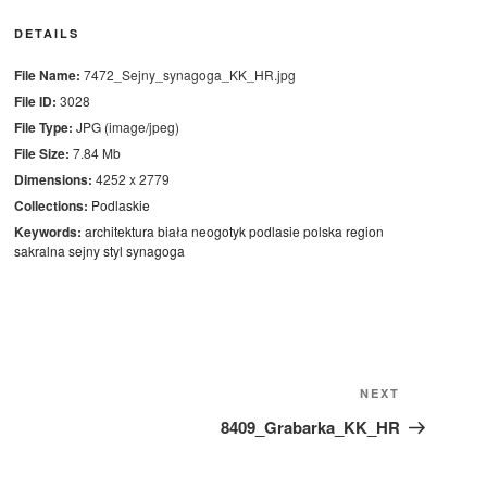
DETAILS
File Name:
7472_Sejny_synagoga_KK_HR.jpg
File ID:
3028
File Type:
JPG (image/jpeg)
File Size:
7.84 Mb
Dimensions:
4252 x 2779
Collections:
Podlaskie
Keywords:
architektura
biała
neogotyk
podlasie
polska
region
sakralna
sejny
styl
synagoga
Next
NEXT
Post
8409_Grabarka_KK_HR