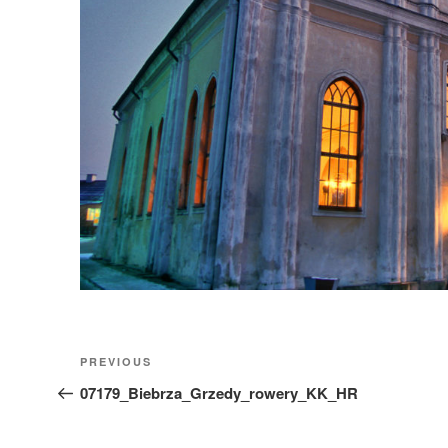
Nawigacja
Previous
PREVIOUS
wpisu
Post
07179_Biebrza_Grzedy_rowery_KK_HR