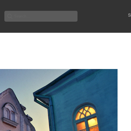
Search
S
for: