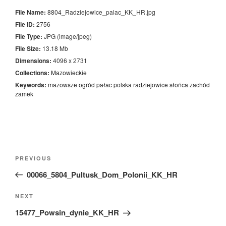
File Name:
8804_Radziejowice_palac_KK_HR.jpg
File ID:
2756
File Type:
JPG (image/jpeg)
File Size:
13.18 Mb
Dimensions:
4096 x 2731
Collections:
Mazowieckie
Keywords:
mazowsze
ogród
pałac
polska
radziejowice
słońca
zachód
zamek
Nawigacja
Previous
PREVIOUS
wpisu
Post
00066_5804_Pultusk_Dom_Polonii_KK_HR
Next
NEXT
Post
15477_Powsin_dynie_KK_HR