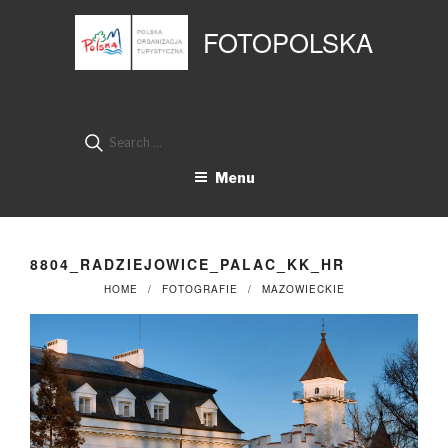
Przejdź
Panel zarządzania plikami cookies
do
FOTOPOLSKA
treści
Search
for:
Menu
8804_RADZIEJOWICE_PALAC_KK_HR
HOME
FOTOGRAFIE
MAZOWIECKIE