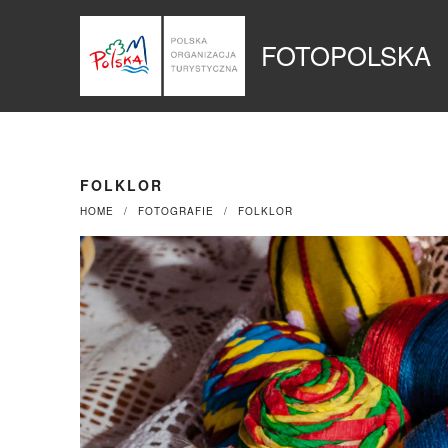
Przejdź
Panel zarządzania plikami cookies
do
FOTOPOLSKA
treści
FOLKLOR
HOME
FOTOGRAFIE
FOLKLOR