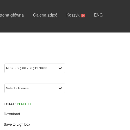
trona główna
Galeria zdjęć
Koszyk
ENG
0
TOTAL:
PLN
0.00
Download
Save to Lightbox