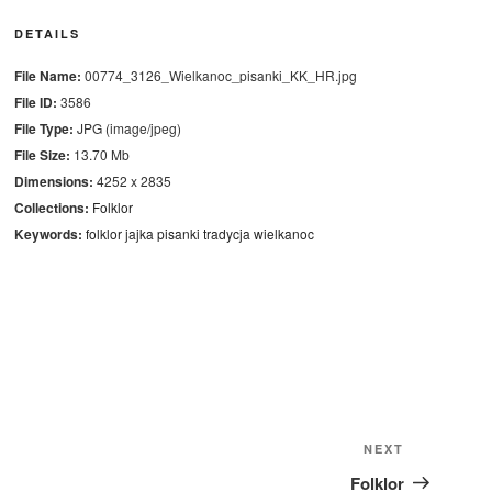
DETAILS
File Name:
00774_3126_Wielkanoc_pisanki_KK_HR.jpg
File ID:
3586
File Type:
JPG (image/jpeg)
File Size:
13.70 Mb
Dimensions:
4252 x 2835
Collections:
Folklor
Keywords:
folklor
jajka
pisanki
tradycja
wielkanoc
Next
NEXT
Post
Folklor