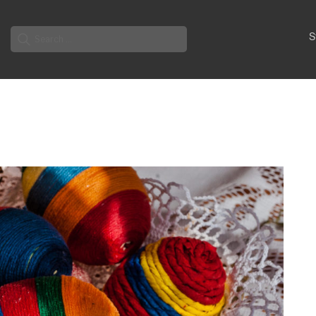
Search
S
for: