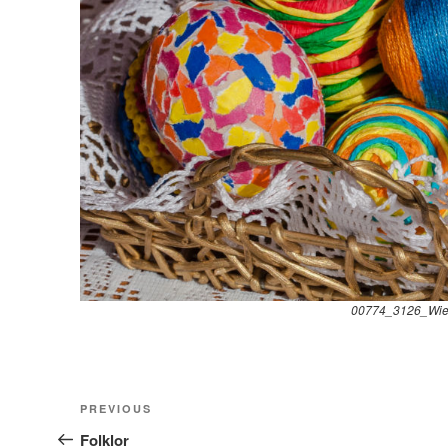
00774_3126_Wie
Nawigacja
Previous
PREVIOUS
wpisu
Post
Folklor