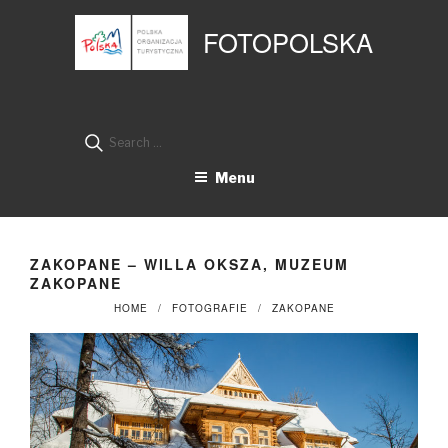
Przejdź
Panel zarządzania plikami cookies
do
FOTOPOLSKA
treści
Search
for:
Menu
ZAKOPANE – WILLA OKSZA, MUZEUM
ZAKOPANE
HOME
FOTOGRAFIE
ZAKOPANE