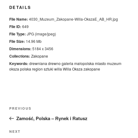
DETAILS
File Name:
4030_Muzeum_Zakopane-Willa-OkszaE_AB_HR.jpg
File ID:
649
File Type:
JPG (image/jpeg)
File Size:
14.96 Mb
Dimensions:
5184 x 3456
Collections:
Zakopane
Keywords:
drewniana
drewno
galeria
małopolska
miasto
muzeum
oksza
polska
region
sztuki
willa
Willa Oksza
zakopane
Nawigacja
Previous
PREVIOUS
wpisu
Post
Zamość, Polska – Rynek i Ratusz
Next
NEXT