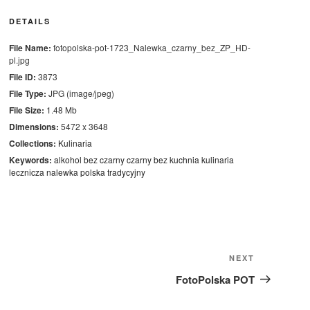
DETAILS
File Name:
fotopolska-pot-1723_Nalewka_czarny_bez_ZP_HD-
pl.jpg
File ID:
3873
File Type:
JPG (image/jpeg)
File Size:
1.48 Mb
Dimensions:
5472 x 3648
Collections:
Kulinaria
Keywords:
alkohol
bez
czarny
czarny bez
kuchnia
kulinaria
lecznicza
nalewka
polska
tradycyjny
Next
NEXT
Post
FotoPolska POT