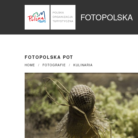
Przejdź
Panel zarządzania plikami cookies
do
FOTOPOLSKA
treści
FOTOPOLSKA POT
HOME
FOTOGRAFIE
KULINARIA