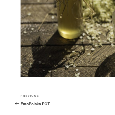
Nawigacja
Previous
PREVIOUS
wpisu
Post
FotoPolska POT