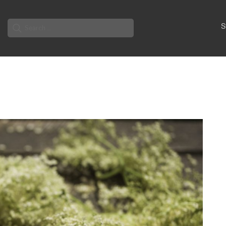
Search
S
for: