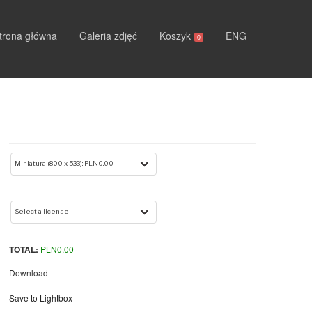
trona główna
Galeria zdjęć
Koszyk
ENG
0
TOTAL:
PLN
0.00
Download
Save to Lightbox