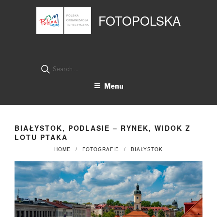
Przejdź
Panel zarządzania plikami cookies
do
FOTOPOLSKA
treści
Search
for:
Menu
BIAŁYSTOK, PODLASIE – RYNEK, WIDOK Z
LOTU PTAKA
HOME
FOTOGRAFIE
BIAŁYSTOK