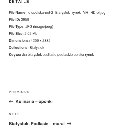
DETAILS
File Name:
fotopolska-pot-2_Białystok_rynek_MH_HD-pl.jpg
File ID:
3959
File Type:
JPG (image/jpeg)
File Size:
2.02 Mb
Dimensions:
4256 x 2832
Collections:
Białystok
Keywords:
bialystok
podlasie
podlaskie
polska
rynek
Nawigacja
Previous
PREVIOUS
wpisu
Post
Kulinaria – oponki
Next
NEXT
Post
Białystok, Podlasie – mural