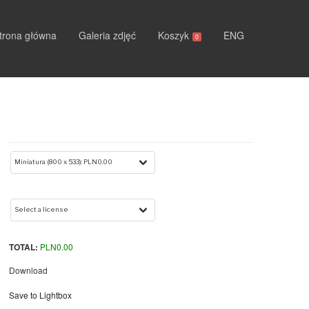
trona główna
Galeria zdjęć
Koszyk
ENG
0
TOTAL:
PLN
0.00
Download
Save to Lightbox