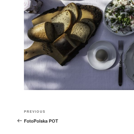
Nawigacja
Previous
PREVIOUS
wpisu
Post
FotoPolska POT