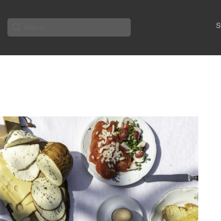
Search
S
for: