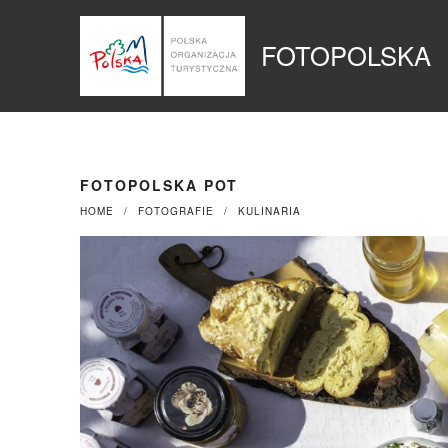
Przejdź
Panel zarządzania plikami cookies
do
FOTOPOLSKA
treści
FOTOPOLSKA POT
HOME
FOTOGRAFIE
KULINARIA