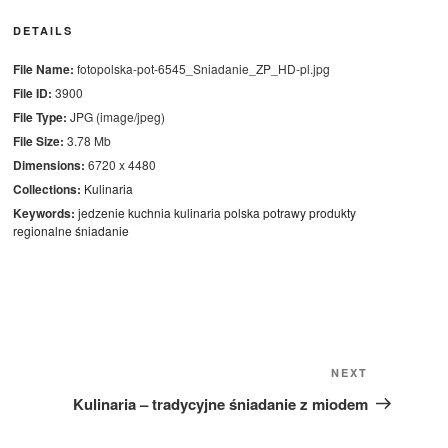
DETAILS
File Name:
fotopolska-pot-6545_Sniadanie_ZP_HD-pl.jpg
File ID:
3900
File Type:
JPG (image/jpeg)
File Size:
3.78 Mb
Dimensions:
6720 x 4480
Collections:
Kulinaria
Keywords:
jedzenie
kuchnia
kulinaria
polska
potrawy
produkty
regionalne
śniadanie
Next
NEXT
Post
Kulinaria – tradycyjne śniadanie z miodem