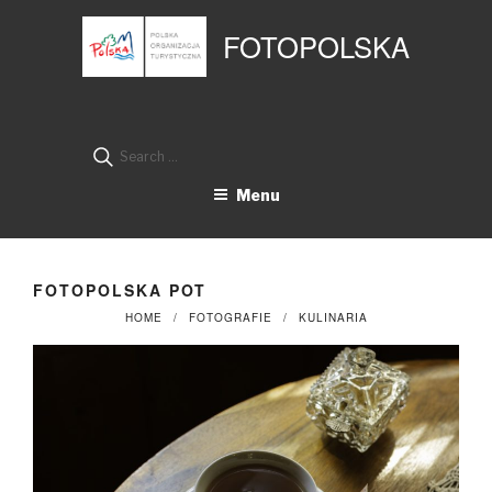
Przejdź
Panel zarządzania plikami cookies
do
FOTOPOLSKA
treści
Search
for:
Menu
FOTOPOLSKA POT
HOME
FOTOGRAFIE
KULINARIA