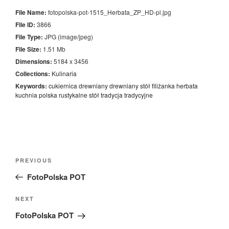
File Name:
fotopolska-pot-1515_Herbata_ZP_HD-pl.jpg
File ID:
3866
File Type:
JPG (image/jpeg)
File Size:
1.51 Mb
Dimensions:
5184 x 3456
Collections:
Kulinaria
Keywords:
cukiernica
drewniany
drewniany stół
filiżanka
herbata
kuchnia
polska
rustykalne
stół
tradycja
tradycyjne
Nawigacja
Previous
PREVIOUS
wpisu
Post
FotoPolska POT
Next
NEXT
Post
FotoPolska POT