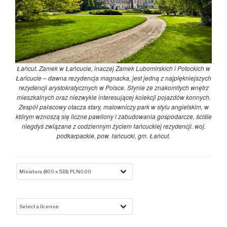
Łańcut. Zamek w Łańcucie, inaczej Zamek Lubomirskich i Potockich w
Łańcucie – dawna rezydencja magnacka, jest jedną z najpiękniejszych
rezydencji arystokratycznych w Polsce. Słynie ze znakomitych wnętrz
mieszkalnych oraz niezwykle interesującej kolekcji pojazdów konnych.
Zespół pałacowy otacza stary, malowniczy park w stylu angielskim, w
którym wznoszą się liczne pawilony i zabudowania gospodarcze, ściśle
niegdyś związane z codziennym życiem łańcuckiej rezydencji. woj.
podkarpackie, pow. łańcucki, gm. Łańcut.