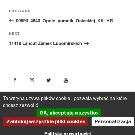
Nawigacja
Previous
PREVIOUS
wpisu
Post
00590_4840_Opole_pomnik_Osieckiej_KK_HR
Next
NEXT
Post
11418 Lańcut Zamek Lubomirskich
FotoPolska
Polska Organizacja Turystyczna, ul.
Ta witryna używa plików cookie i pozwala wybrać na które
Młynarska 42, VI piętro, 01-171 Warszawa
Polska
tel.: +
chcesz zezwolić
(48 22) 536 70 70
OK, akceptuję wszystko
pot@pot.gov.pl | www.pot.gov.pl | www.polska.travel
Zablokuj wszystkie pliki cookies
Personalizacja
Powered by Graph Paper Press
Polityka prywatności