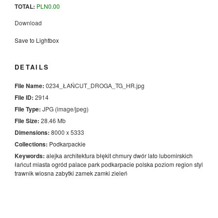
TOTAL:
PLN
0.00
Download
Save to Lightbox
DETAILS
File Name:
0234_ŁAŃCUT_DROGA_TG_HR.jpg
File ID:
2914
File Type:
JPG (image/jpeg)
File Size:
28.46 Mb
Dimensions:
8000 x 5333
Collections:
Podkarpackie
Keywords:
alejka
architektura
błękit
chmury
dwór
lato
lubomirskich
łańcut
miasta
ogród
palace
park
podkarpacie
polska
poziom
region
styl
trawnik
wiosna
zabytki
zamek
zamki
zieleń