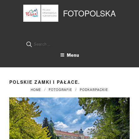
Przejdź
Panel zarządzania plikami cookies
do
FOTOPOLSKA
treści
Search
for:
Menu
POLSKIE ZAMKI I PAŁACE.
HOME
FOTOGRAFIE
PODKARPACKIE