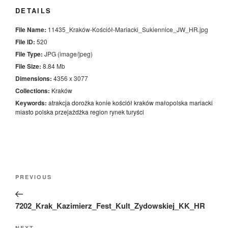
DETAILS
File Name:
11435_Kraków-Kościół-Mariacki_Sukiennice_JW_HR.jpg
File ID:
520
File Type:
JPG (image/jpeg)
File Size:
8.84 Mb
Dimensions:
4356 x 3077
Collections:
Kraków
Keywords:
atrakcja
dorożka
konie
kościół
kraków
małopolska
mariacki
miasto
polska
przejażdżka
region
rynek
turyści
Nawigacja
Previous
PREVIOUS
wpisu
Post
7202_Krak_Kazimierz_Fest_Kult_Zydowskiej_KK_HR
NEXT