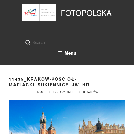
Przejdź
Panel zarządzania plikami cookies
do
FOTOPOLSKA
treści
Search
for:
Menu
11435_KRAKÓW-KOŚCIÓŁ-
MARIACKI_SUKIENNICE_JW_HR
HOME
FOTOGRAFIE
KRAKÓW