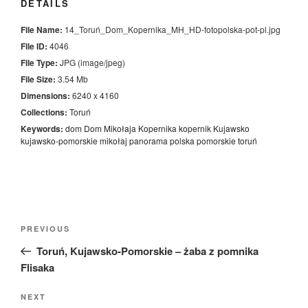
DETAILS
File Name:
14_Toruń_Dom_Kopernika_MH_HD-fotopolska-pot-pl.jpg
File ID:
4046
File Type:
JPG (image/jpeg)
File Size:
3.54 Mb
Dimensions:
6240 x 4160
Collections:
Toruń
Keywords:
dom
Dom Mikołaja Kopernika
kopernik
Kujawsko
kujawsko-pomorskie
mikołaj
panorama
polska
pomorskie
toruń
Nawigacja
Previous
PREVIOUS
wpisu
Post
Toruń, Kujawsko-Pomorskie – żaba z pomnika
Flisaka
Next
NEXT