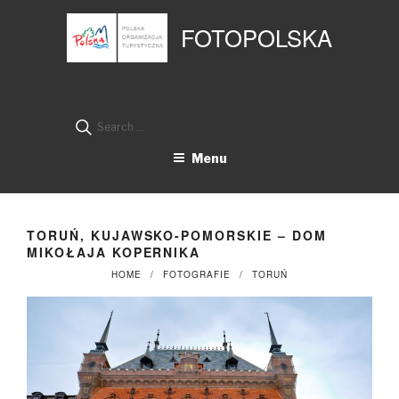
Przejdź
Panel zarządzania plikami cookies
do
FOTOPOLSKA
treści
Search
for:
Menu
TORUŃ, KUJAWSKO-POMORSKIE – DOM
MIKOŁAJA KOPERNIKA
HOME
FOTOGRAFIE
TORUŃ