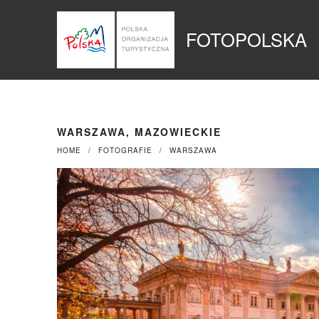
Przejdź
Panel zarządzania plikami cookies
do
FOTOPOLSKA
treści
WARSZAWA, MAZOWIECKIE
HOME
FOTOGRAFIE
WARSZAWA