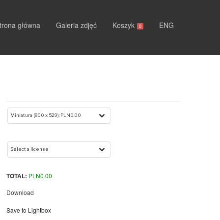
trona główna
Galeria zdjęć
Koszyk
ENG
0
TOTAL:
PLN
0.00
Download
Save to Lightbox