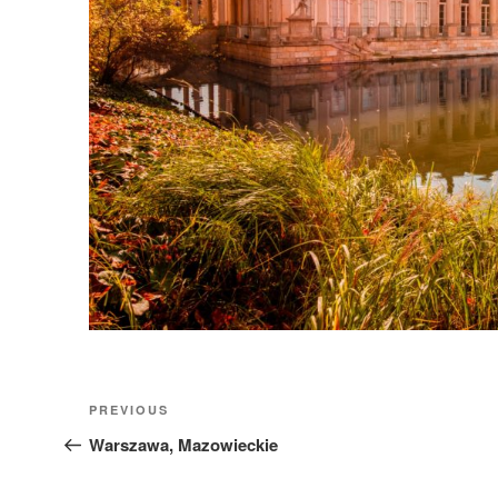
Nawigacja
Previous
PREVIOUS
wpisu
Post
Warszawa, Mazowieckie