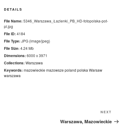
DETAILS
File Name:
5346_Warszawa_Łazienki_PB_HD-fotopolska-pot-
pl.jpg
File ID:
4184
File Type:
JPG (image/jpeg)
File Size:
4.24 Mb
Dimensions:
6000 x 3971
Collections:
Warszawa
Keywords:
mazowieckie
mazowsze
poland
polska
Warsaw
warszawa
Next
NEXT
Post
Warszawa, Mazowieckie