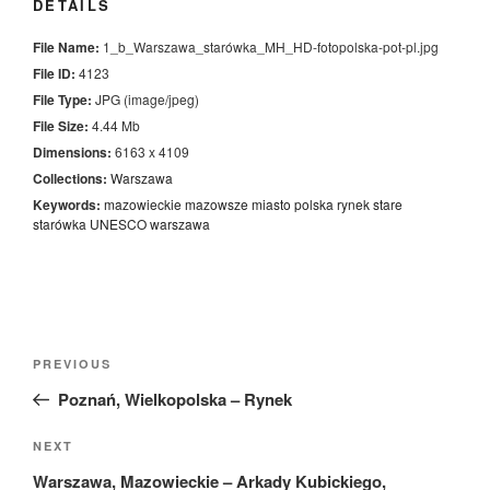
DETAILS
File Name:
1_b_Warszawa_starówka_MH_HD-fotopolska-pot-pl.jpg
File ID:
4123
File Type:
JPG (image/jpeg)
File Size:
4.44 Mb
Dimensions:
6163 x 4109
Collections:
Warszawa
Keywords:
mazowieckie
mazowsze
miasto
polska
rynek
stare
starówka
UNESCO
warszawa
Nawigacja
Previous
PREVIOUS
wpisu
Post
Poznań, Wielkopolska – Rynek
Next
NEXT
Post
Warszawa, Mazowieckie – Arkady Kubickiego,