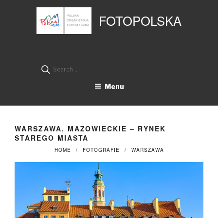
Przejdź
Panel zarządzania plikami cookies
do
FOTOPOLSKA
treści
Search
for:
Menu
WARSZAWA, MAZOWIECKIE – RYNEK
STAREGO MIASTA
HOME
FOTOGRAFIE
WARSZAWA