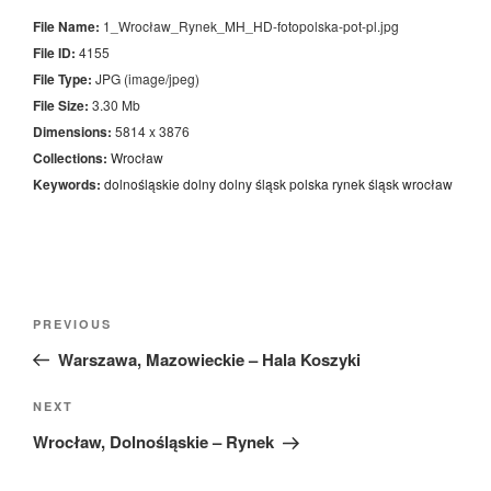
File Name:
1_Wrocław_Rynek_MH_HD-fotopolska-pot-pl.jpg
File ID:
4155
File Type:
JPG (image/jpeg)
File Size:
3.30 Mb
Dimensions:
5814 x 3876
Collections:
Wrocław
Keywords:
dolnośląskie
dolny
dolny śląsk
polska
rynek
śląsk
wrocław
Nawigacja
Previous
PREVIOUS
wpisu
Post
Warszawa, Mazowieckie – Hala Koszyki
Next
NEXT
Post
Wrocław, Dolnośląskie – Rynek