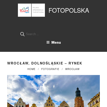
Przejdź
Panel zarządzania plikami cookies
do
FOTOPOLSKA
treści
Search
for:
Menu
WROCŁAW, DOLNOŚLĄSKIE – RYNEK
HOME
FOTOGRAFIE
WROCŁAW