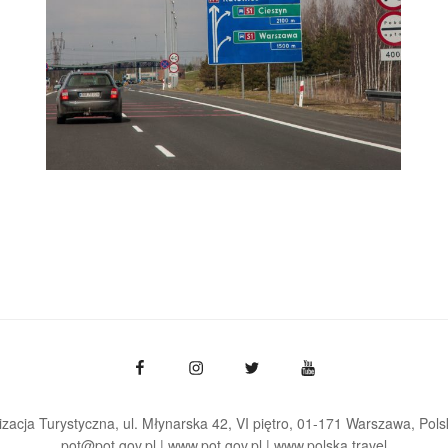
zacja Turystyczna, ul. Młynarska 42, VI piętro, 01-171 Warszawa
Pols
pot@pot.gov.pl | www.pot.gov.pl | www.polska.travel