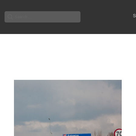
Search
S
for: