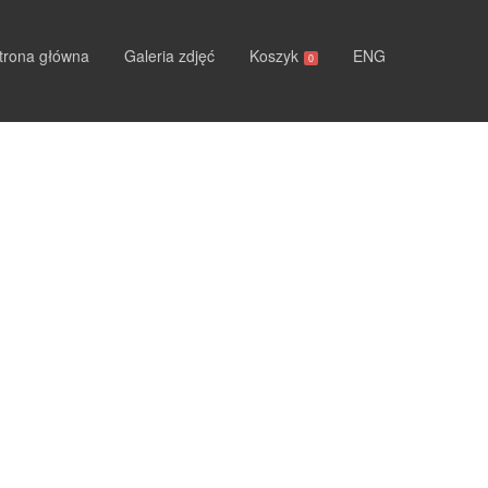
trona główna
Galeria zdjęć
Koszyk
ENG
0