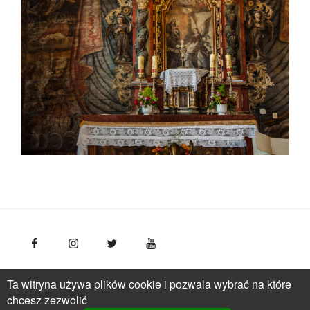
FotoPolska
Polska Organizacja Turystyczna, ul.
Ta witryna używa plików cookie i pozwala wybrać na które
Młynarska 42, VI piętro, 01-171 Warszawa
Polska
tel.: +
chcesz zezwolić