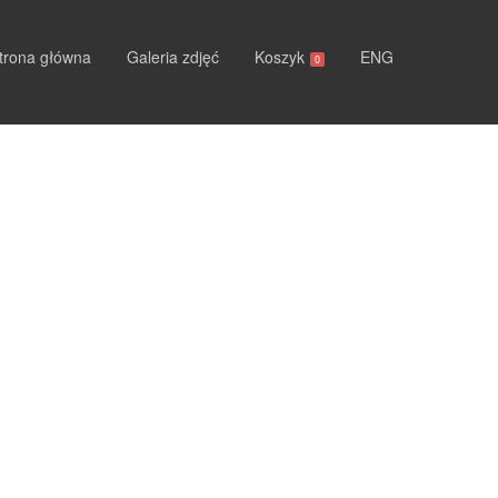
trona główna
Galeria zdjęć
Koszyk
ENG
0