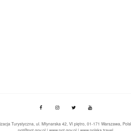
zacja Turystyczna, ul. Młynarska 42, VI piętro, 01-171 Warszawa
Pols
pot@pot.gov.pl | www.pot.gov.pl | www.polska.travel